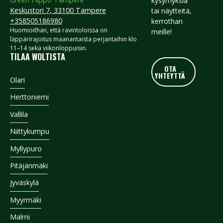
kysymyksiä
Keskustori 7, 33100 Tampere
tai näytteitä,
+358505186980
kerrothan
Huomioithan, että ravintoloissa on
meille!
läppärirajoitus maanantaista perjantaihin klo
11–14 sekä viikonloppuisin.
TILAA WOLTISTA
OTA YHTEYTTÄ
OTA
YHTEYTTÄ
Footer
Olari
Herttoniemi
Vallila
Niittykumpu
Myllypuro
Pitäjänmäki
Jyväskylä
Myyrmäki
Malmi