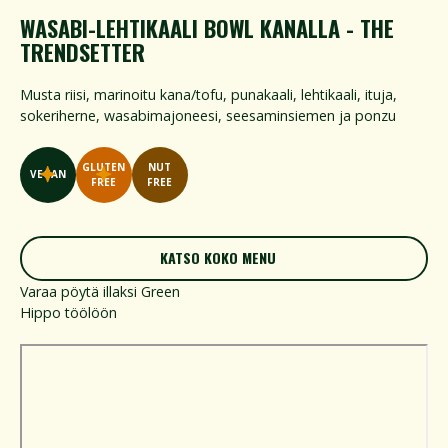
WASABI-LEHTIKAALI BOWL KANALLA - THE
TRENDSETTER
Musta riisi, marinoitu kana/tofu, punakaali, lehtikaali, ituja,
sokeriherne, wasabimajoneesi, seesaminsiemen ja ponzu
GLUTEN
NUT
VEGAN
FREE
FREE
KATSO KOKO MENU
KATSO KOKO MENU
Varaa pöytä illaksi Green
Hippo töölöön