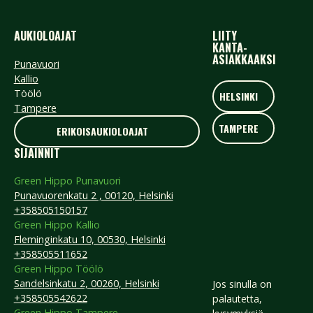
AUKIOLOAJAT
LIITY
KANTA-
ASIAKKAAKSI
Punavuori
Kallio
HELSINKI
Töölö
HELSINKI
Tampere
TAMPERE
TAMPERE
ERIKOISAUKIOLOAJAT
ERIKOISAUKIOLOAJAT
SIJAINNIT
Green Hippo Punavuori
Punavuorenkatu 2 , 00120, Helsinki
+358505150157
Green Hippo Kallio
Fleminginkatu 10, 00530, Helsinki
+358505511652
Green Hippo Töölö
Sandelsinkatu 2, 00260, Helsinki
Jos sinulla on
+358505542622
palautetta,
Green Hippo Tampere