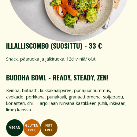
ILLALLISCOMBO (SUOSITTU) - 33 €
Snack, pääruoka ja jälkiruoka. 12cl viiniä/ olut
BUDDHA BOWL - READY, STEADY, ZEN!
Kvinoa, bataatti, kukkakaalipyree, punajuurihummus,
avokado, porkkana, punakaali, granaattiomena, soijapapu,
korianteri, chili. Tarjoillaan Nirvana-kastikkeen (Chili, inkivääri,
lime) kanssa.
GLUTEN
NUT
VEGAN
FREE
FREE