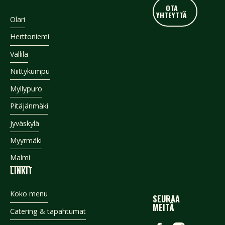
OTA YHTEYTTÄ
OTA
YHTEYTTÄ
Footer
Olari
Herttoniemi
Vallila
Niittykumpu
Myllypuro
Pitäjänmäki
Jyväskylä
Myyrmäki
Malmi
LINKIT
Koko menu
SEURAA
MEITÄ
Catering & tapahtumat