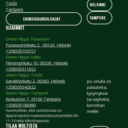
HELSINKI
Töölö
HELSINKI
Tampere
TAMPERE
TAMPERE
ERIKOISAUKIOLOAJAT
ERIKOISAUKIOLOAJAT
SIJAINNIT
Green Hippo Punavuori
Punavuorenkatu 2 , 00120, Helsinki
+358505150157
Green Hippo Kallio
Fleminginkatu 10, 00530, Helsinki
+358505511652
Green Hippo Töölö
Sandelsinkatu 2, 00260, Helsinki
Jos sinulla on
+358505542622
palautetta,
Green Hippo Tampere
kysymyksiä
Keskustori 7, 33100 Tampere
tai näytteitä,
+358505186980
kerrothan
Huomioithan, että ravintoloissa on
meille!
läppärirajoitus maanantaista perjantaihin klo
11–14 sekä viikonloppuisin.
TILAA WOLTISTA