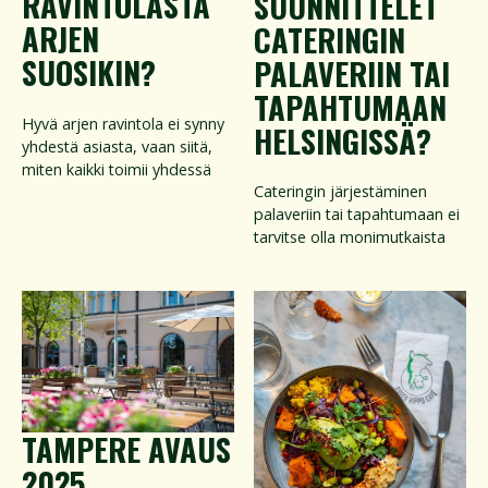
RAVINTOLASTA
SUUNNITTELET
ARJEN
CATERINGIN
SUOSIKIN?
PALAVERIIN TAI
TAPAHTUMAAN
Hyvä arjen ravintola ei synny
HELSINGISSÄ?
yhdestä asiasta, vaan siitä,
miten kaikki toimii yhdessä
Cateringin järjestäminen
palaveriin tai tapahtumaan ei
tarvitse olla monimutkaista
TAMPERE AVAUS
2025