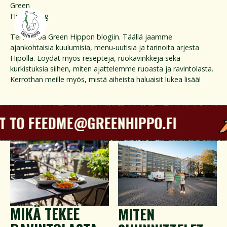
Green
Hippo Blog
Tervetuloa Green Hippon blogiin. Täällä jaamme
ajankohtaisia kuulumisia, menu-uutisia ja tarinoita arjesta
Hipolla. Löydät myös reseptejä, ruokavinkkejä sekä
kurkistuksia siihen, miten ajattelemme ruoasta ja ravintolasta.
Kerrothan meille myös, mistä aiheista haluaisit lukea lisää!
IT TO FEEDME@GREENHIPPO.FI
MIKÄ TEKEE
MITEN