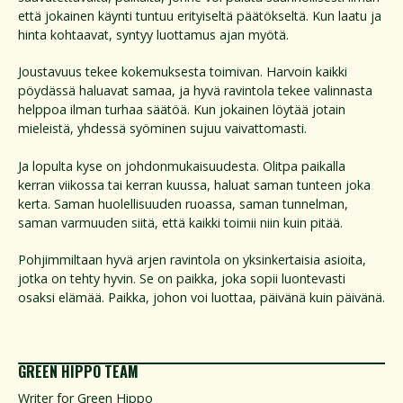
että jokainen käynti tuntuu erityiseltä päätökseltä. Kun laatu ja
hinta kohtaavat, syntyy luottamus ajan myötä.
Joustavuus tekee kokemuksesta toimivan. Harvoin kaikki
pöydässä haluavat samaa, ja hyvä ravintola tekee valinnasta
helppoa ilman turhaa säätöä. Kun jokainen löytää jotain
mieleistä, yhdessä syöminen sujuu vaivattomasti.
Ja lopulta kyse on johdonmukaisuudesta. Olitpa paikalla
kerran viikossa tai kerran kuussa, haluat saman tunteen joka
kerta. Saman huolellisuuden ruoassa, saman tunnelman,
saman varmuuden siitä, että kaikki toimii niin kuin pitää.
Pohjimmiltaan hyvä arjen ravintola on yksinkertaisia asioita,
jotka on tehty hyvin. Se on paikka, joka sopii luontevasti
osaksi elämää. Paikka, johon voi luottaa, päivänä kuin päivänä.
GREEN HIPPO TEAM
Writer for Green Hippo