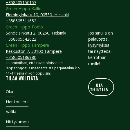
+358505150157
Green Hippo Kallio
Fleminginkatu 10, 00530, Helsinki
+358505511652
Green Hippo Töölö
Sandelsinkatu 2, 00260, Helsinki
Jos sinulla on
+358505542622
palautetta,
Green Hippo Tampere
kysymyksiä
Keskustori 7, 33100 Tampere
tai näytteitä,
+358505186980
kerrothan
Huomioithan, että ravintoloissa on
meille!
läppärirajoitus maanantaista perjantaihin klo
11–14 sekä viikonloppuisin.
TILAA WOLTISTA
OTA YHTEYTTÄ
OTA
YHTEYTTÄ
Footer
Olari
Herttoniemi
Vallila
Niittykumpu