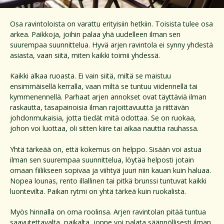
Osa ravintoloista on varattu erityisiin hetkiin. Toisista tulee osa
arkea. Paikkoja, joihin palaa yhä uudelleen ilman sen
suurempaa suunnittelua. Hyvä arjen ravintola ei synny yhdestä
asiasta, vaan siitä, miten kaikki toimii yhdessä.
Kaikki alkaa ruoasta. Ei vain siitä, miltä se maistuu
ensimmäisellä kerralla, vaan miltä se tuntuu viidennellä tai
kymmenennellä. Parhaat arjen annokset ovat täyttäviä ilman
raskautta, tasapainoisia ilman rajoittavuutta ja riittävän
johdonmukaisia, jotta tiedät mitä odottaa. Se on ruokaa,
johon voi luottaa, oli sitten kiire tai aikaa nauttia rauhassa.
Yhtä tärkeää on, että kokemus on helppo. Sisään voi astua
ilman sen suurempaa suunnittelua, löytää helposti jotain
omaan fiilikseen sopivaa ja viihtyä juuri niin kauan kuin haluaa.
Nopea lounas, rento illallinen tai pitkä brunssi tuntuvat kaikki
luontevilta. Paikan rytmi on yhtä tärkeä kuin ruokalista.
Myös hinnalla on oma roolinsa. Arjen ravintolan pitää tuntua
saavutettavalta, paikalta, jonne voi palata säännöllisesti ilman