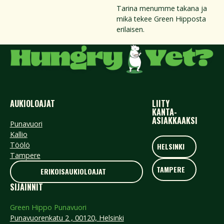
Tarina menumme takana ja
mikä tekee Green Hipposta
erilaisen.
AUKIOLOAJAT
LIITY
KANTA-
ASIAKKAAKSI
Punavuori
Kallio
HELSINKI
Töölö
HELSINKI
Tampere
TAMPERE
TAMPERE
ERIKOISAUKIOLOAJAT
ERIKOISAUKIOLOAJAT
SIJAINNIT
Green Hippo Punavuori
Punavuorenkatu 2 , 00120, Helsinki