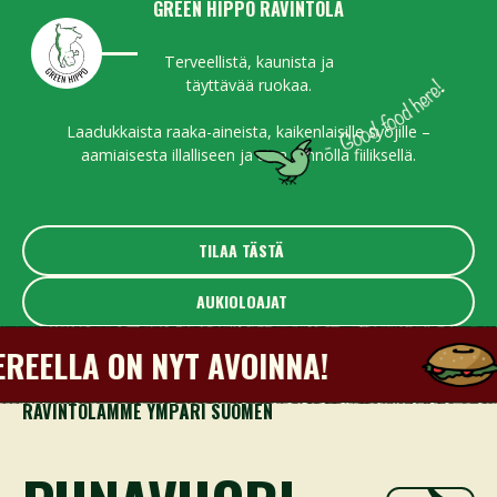
GREEN HIPPO RAVINTOLA
Terveel­listä, kaunista ja
täyttävää ruokaa.
Laadukkaista raaka-aineista, kaikenlaisille syöjille –
aamiaisesta illalliseen ja aina rennolla fiiliksellä.
TILAA TÄSTÄ
TILAA TÄSTÄ
AUKIOLOAJAT
AUKIOLOAJAT
LA ON NYT AVOINNA!
RAVINTOLAMME YMPÄRI SUOMEN