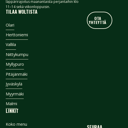
läppärirajoitus maanantaista perjantaihin klo
11–14 sekä viikonloppuisin.
TILAA WOLTISTA
OTA YHTEYTTÄ
OTA
YHTEYTTÄ
Footer
Olari
Herttoniemi
Vallila
Niittykumpu
Myllypuro
Pitäjänmäki
Jyväskylä
Myyrmäki
Malmi
LINKIT
Koko menu
SEURAA