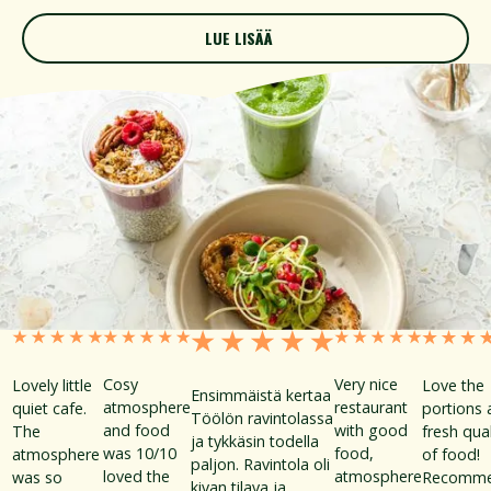
LUE LISÄÄ
LUE LISÄÄ
Cosy
Very nice
Lovely little
Love the
Ensimmäistä kertaa
atmosphere
restaurant
quiet cafe.
portions 
Töölön ravintolassa
and food
with good
The
fresh qual
ja tykkäsin todella
was 10/10
food,
atmosphere
of food!
paljon. Ravintola oli
loved the
atmosphere
was so
Recomm
kivan tilava ja