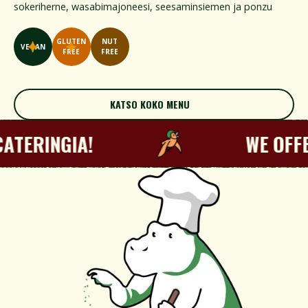
sokeriherne, wasabimajoneesi, seesaminsiemen ja ponzu
GLUTEN
NUT
VEGAN
FREE
FREE
KATSO KOKO MENU
KATSO KOKO MENU
ERINGIA!
WE OFFER