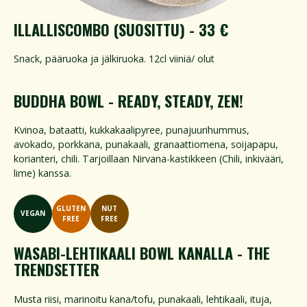
ILLALLISCOMBO (SUOSITTU) - 33 €
Snack, pääruoka ja jälkiruoka. 12cl viiniä/ olut
BUDDHA BOWL - READY, STEADY, ZEN!
Kvinoa, bataatti, kukkakaalipyree, punajuurihummus,
avokado, porkkana, punakaali, granaattiomena, soijapapu,
korianteri, chili. Tarjoillaan Nirvana-kastikkeen (Chili, inkivääri,
lime) kanssa.
GLUTEN
NUT
VEGAN
FREE
FREE
WASABI-LEHTIKAALI BOWL KANALLA - THE
TRENDSETTER
Musta riisi, marinoitu kana/tofu, punakaali, lehtikaali, ituja,