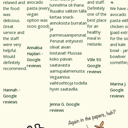
avocado
and staff.
relaxed and
👊
tunnelma oli ihana.
pasta (every
Definitely
the food
We have 
Ruuaksi valitsin tällä
vegan
one of the
was
avocado
kertaa snack-
option was
best place
delicious.
pasta wit
annoksista burratan
sooo good)
for an
Great
chicken s
ja
healthy
service and
(paid ext
parmesaaniperunat.
meal in
the staff
for the si
Perunat erityisesti
Helsinki.
were very
and kale
olivat aivan
Annalisa
helpful.
bowl - ja
loistavat! Plussaa
Hajdari -
Would
bowliver
koko päivän
Google
V0le 93.
definitely
somethin
saatavasta
reviews
Google
recommend.
aamupalamenusta.
reviews
Vegaanisia
vaihtoehtoja todella
Marina J.
hyvin saatavilla.
Hannah -
Google
Google
reviews
reviews
Jenna G. Google
reviews