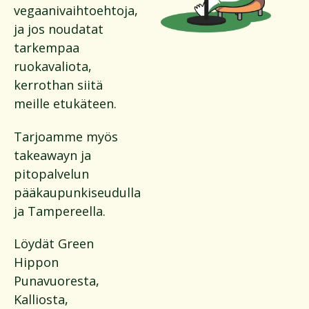
vegaanivaihtoehtoja,
ja jos noudatat
tarkempaa
ruokavaliota,
kerrothan siitä
meille etukäteen.
Tarjoamme myös
takeawayn ja
pitopalvelun
pääkaupunkiseudulla
ja Tampereella.
Löydät Green
Hippon
Punavuoresta,
Kalliosta,